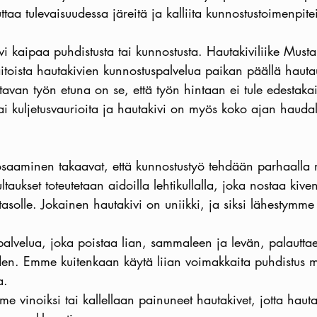
ttaa tulevaisuudessa järeitä ja kalliita kunnostustoimenpitei
vi kaipaa puhdistusta tai kunnostusta. Hautakiviliike Must
itoista hautakivien kunnostuspalvelua paikan päällä hauta
ttavan työn etuna on se, että työn hintaan ei tule edestakai
tai kuljetusvaurioita ja hautakivi on myös koko ajan hauda
saaminen takaavat, että kunnostustyö tehdään parhaalla m
ultaukset toteutetaan aidoilla lehtikullalla, joka nostaa kive
asolle. Jokainen hautakivi on uniikki, ja siksi lähestymme
alvelua, joka poistaa lian, sammaleen ja levän, palautta
en. Emme kuitenkaan käytä liian voimakkaita puhdistus m
a.
me vinoiksi tai kallellaan painuneet hautakivet, jotta hauta