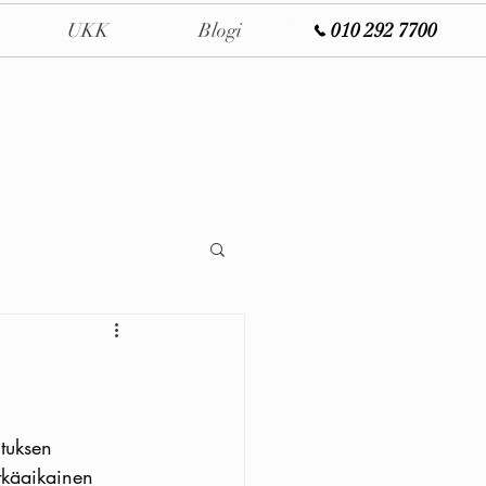
UKK
Blogi
010 292 7700
tuksen 
tkäaikainen 