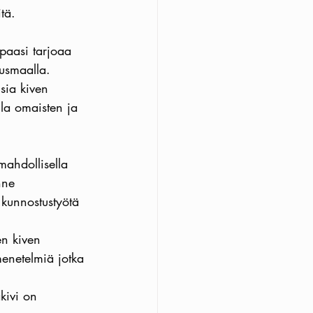
tä. 
apaasi tarjoaa 
usmaalla. 
sia kiven 
lla omaisten ja 
ahdollisella 
nne 
 kunnostustyötä 
en kiven 
enetelmiä jotka 
kivi on 