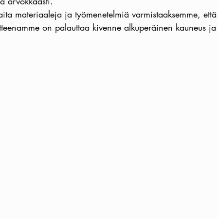
 ja arvokkaasti.
ta materiaaleja ja työmenetelmiä varmistaaksemme, että 
itteenamme on palauttaa kivenne alkuperäinen kauneus ja 