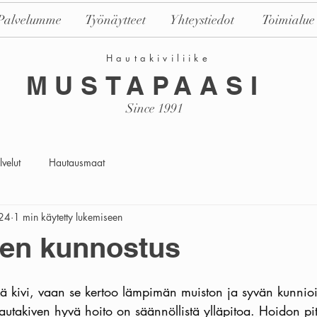
Palvelumme
Työnäytteet
Yhteystiedot
Toimialue
Hautakiviliike
MUSTAPAASI
Since 1991
velut
Hautausmaat
24
1 min käytetty lukemiseen
ven kunnostus
kä kivi, vaan se kertoo lämpimän muiston ja syvän kunnioi
utakiven hyvä hoito on säännöllistä ylläpitoa. Hoidon pi