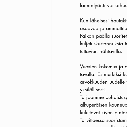
laiminlyönti voi aiheu
Kun läheisesi hautaki
osaavaa ja ammattita
Paikan päällä suorite
kuljetuskustannuksia 
tuttavien nähtävillä.
Vuosien kokemus ja o
tavalla. Esimerkiksi k
arvokkuuden uudelle t
yksilöllisesti. 
Tarjoamme puhdistusp
alkuperäisen kauneud
kuluttavat kiven pinta
Tarvittaessa suoristam