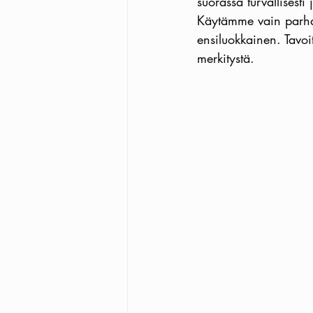
suorassa turvallisesti
Käytämme vain parhai
ensiluokkainen. Tavo
merkitystä.