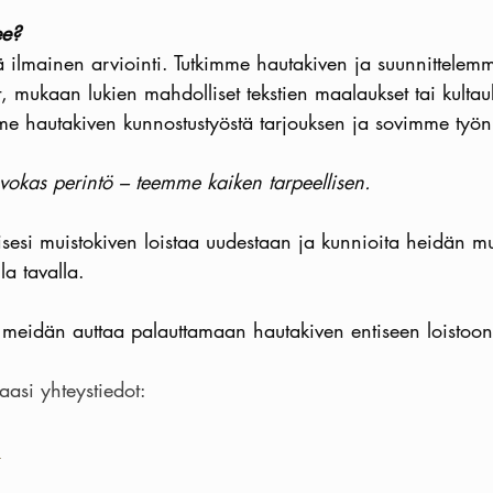
ee?
 ilmainen arviointi. Tutkimme hautakiven ja suunnittelemme
, mukaan lukien mahdolliset tekstien maalaukset tai kultau
me hautakiven kunnostustyöstä tarjouksen ja sovimme työn 
rvokas perintö – teemme kaiken tarpeellisen.
sesi muistokiven loistaa uudestaan ja kunnioita heidän m
a tavalla. 
 meidän auttaa palauttamaan hautakiven entiseen loistoo
aasi yhteystiedot:
i