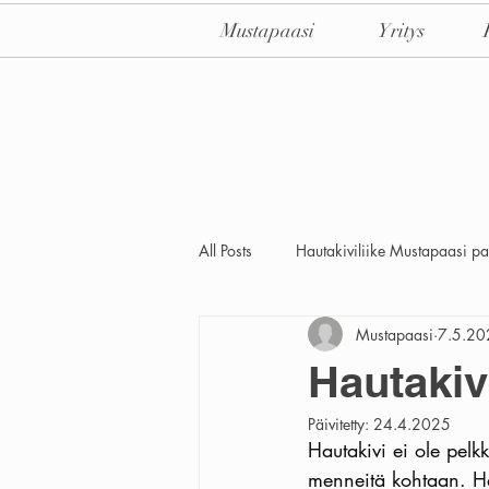
Mustapaasi
Yritys
All Posts
Hautakiviliike Mustapaasi pal
Mustapaasi
7.5.20
Hautaki
Päivitetty:
24.4.2025
Hautakivi ei ole pelk
menneitä kohtaan. Ha