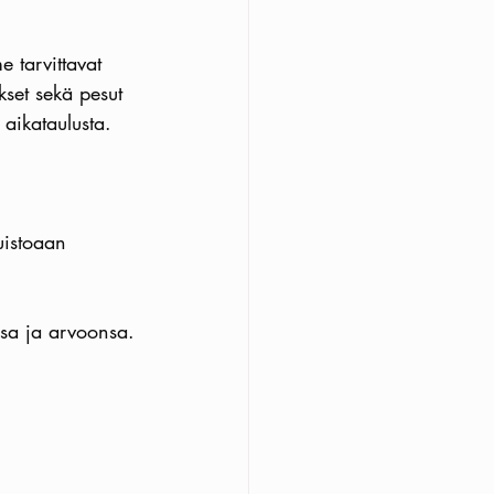
 tarvittavat 
kset sekä pesut 
aikataulusta.
uistoaan 
nsa ja arvoonsa.